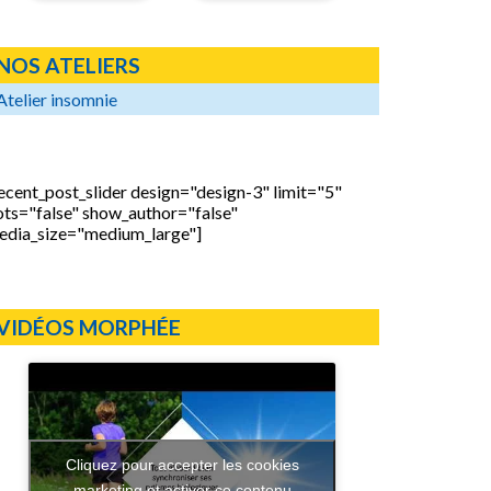
NOS ATELIERS
Atelier insomnie
ecent_post_slider design="design-3" limit="5"
ots="false" show_author="false"
edia_size="medium_large"]
VIDÉOS MORPHÉE
Cliquez pour accepter les cookies
marketing et activer ce contenu