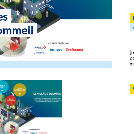
es
sommeil
[r
d
m