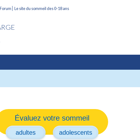
 Forum
Le site du sommeil des 0-18 ans
ARGE
L
Évaluez votre sommeil
adultes
adolescents