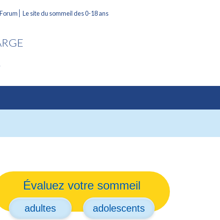
 Forum
Le site du sommeil des 0-18 ans
ARGE
L
Évaluez votre sommeil
adultes
adolescents