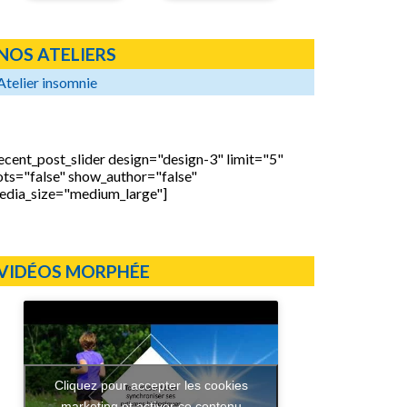
NOS ATELIERS
Atelier insomnie
ecent_post_slider design="design-3" limit="5"
ots="false" show_author="false"
edia_size="medium_large"]
VIDÉOS MORPHÉE
Cliquez pour accepter les cookies
marketing et activer ce contenu