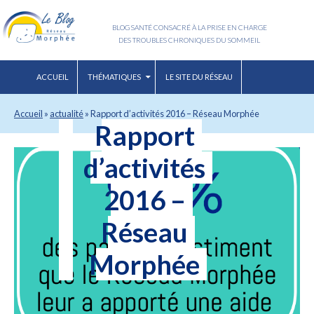
BLOG SANTÉ CONSACRÉ À LA PRISE EN CHARGE
DES TROUBLES CHRONIQUES DU SOMMEIL
ACCUEIL
THÉMATIQUES
LE SITE DU RÉSEAU
Accueil
»
actualité
»
Rapport d’activités 2016 – Réseau Morphée
Rapport
d’activités
2016 –
Réseau
Morphée