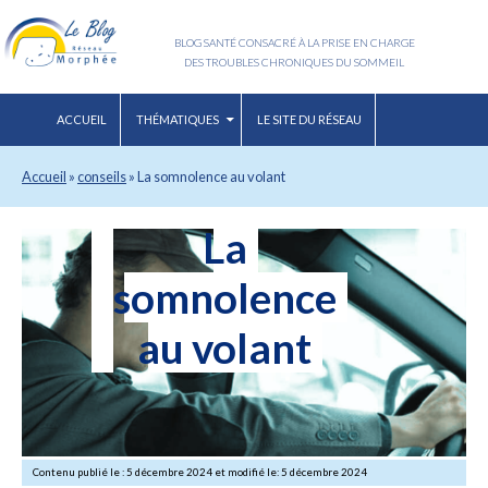
BLOG SANTÉ CONSACRÉ À LA PRISE EN CHARGE
DES TROUBLES CHRONIQUES DU SOMMEIL
ACCUEIL
THÉMATIQUES
LE SITE DU RÉSEAU
Accueil
»
conseils
»
La somnolence au volant
La
somnolence
au volant
Contenu publié le : 5 décembre 2024 et modifié le: 5 décembre 2024