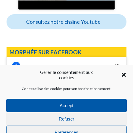
Consultez notre chaîne Youtube
MORPHÉE SUR FACEBOOK
Gérer le consentement aux
cookies
Ce site utilise des cookies pour son bon fonctionnement.
Cliquez pour accepter les cookies
Réseau Morphée
marketing et activer ce contenu
Accept
Refuser
Preferences