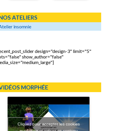
NOS ATELIERS
Atelier insomnie
ecent_post_slider design="design-3" limit="5"
ots="false" show_author="false"
edia_size="medium_large"]
VIDÉOS MORPHÉE
Cliquez pour accepter les cookies
marketing et activer ce contenu