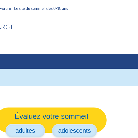
 Forum
Le site du sommeil des 0-18 ans
ARGE
L
Évaluez votre sommeil
adultes
adolescents