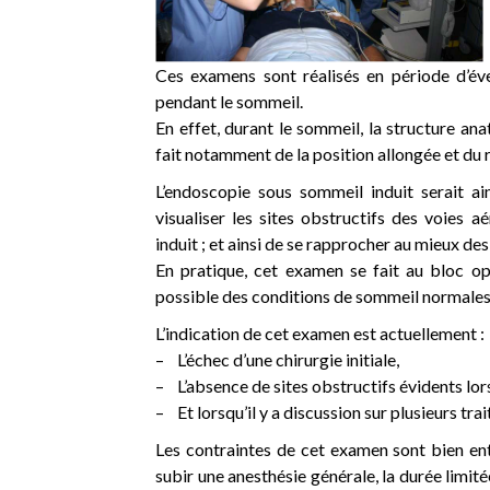
Ces examens sont réalisés en période d’év
pendant le sommeil.
En effet, durant le sommeil, la structure an
fait notamment de la position allongée et du
L’endoscopie sous sommeil induit serait a
visualiser les sites obstructifs des voies a
induit ; et ainsi de se rapprocher au mieux de
En pratique, cet examen se fait au bloc op
possible des conditions de sommeil normales, 
L’indication de cet examen est actuellement :
– L’échec d’une chirurgie initiale,
– L’absence de sites obstructifs évidents lors
– Et lorsqu’il y a discussion sur plusieurs tr
Les contraintes de cet examen sont bien ent
subir une anesthésie générale, la durée limitée